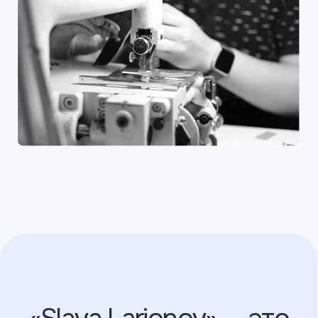
Нежная бархатистая
кожа из Италии
и Франции, которая
комфорта в носке
и приятна на ощупь