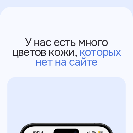
выпущенные в РФ
через Яндекс
После оплаты вам придёт чек
об оплате заказа на почту или в смс.
После мы подтвердим заказ
в WhatsApp, в Telegram или на почте.
Slava Larionov
Условия использования
Политика конфиденциальности
©2025 ИП Ларионов Вячеслав Владимирович
ИНН: 550517616144
г. Санкт-Петербург