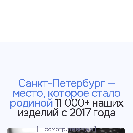
«Slava Larionov» — это
про стиль и удобство
на каждый день