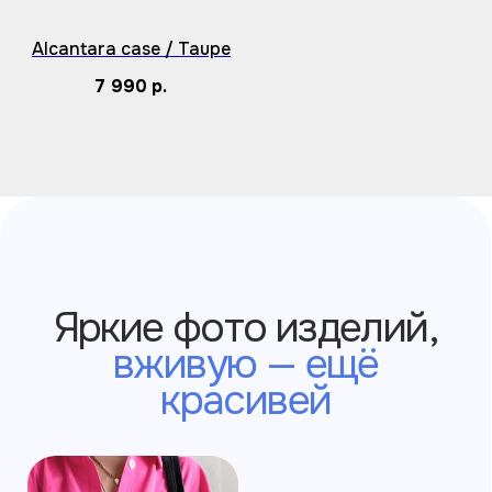
Alcantara case / Taupe
7 990
р.
У нас есть много
цветов кожи,
которых
нет на сайте
+7 995 771-50-30