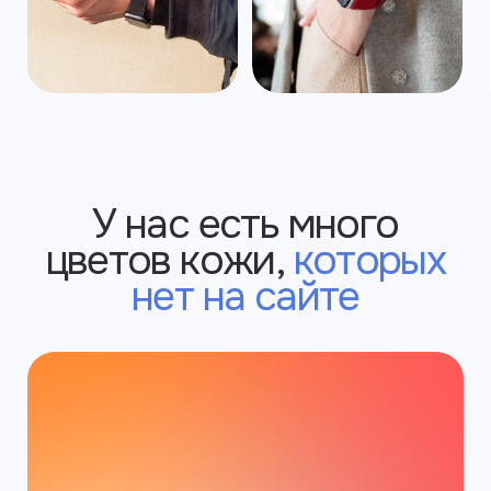
Slava Larionov
Пользовательское
соглашение
Политика конфиденциальности
©2025 ИП Ларионов Вячеслав Владимирович
ИНН: 550517616144
г. Санкт-Петербург