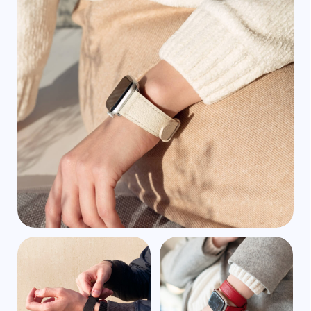
Часть наших изделий продаётся
на маркетплейсах. Там нельзя
выбрать опции с кастомизацией, зато
можно использовать бонусы и скидки
от Озона и Яндекс.Маркета.
Узнать подробнее
Оплата на сайте
выпущенные в РФ
через Яндекс
После оплаты вам придёт чек
об оплате заказа на почту или в смс.
После мы подтвердим заказ
в WhatsApp, в Telegram или на почте.