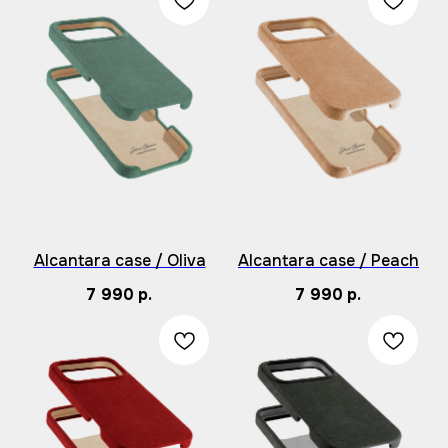
Яркие фото изделий,
вживую — ещё
красивей
Alcantara case / Oliva
Alcantara case / Peach
7 990
р.
7 990
р.