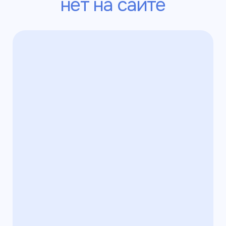
об оплате заказа на почту или в смс.
После мы подтвердим заказ
в WhatsApp, в Telegram или на почте.
Slava Larionov
Пользовательское
соглашение
Политика конфиденциальности
©2025 ИП Ларионов Вячеслав Владимирович
ИНН: 550517616144
г. Санкт-Петербург