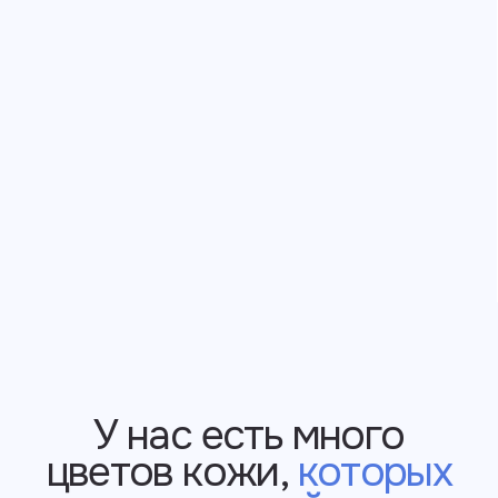
Покупайте нас везде!
Часть наших изделий продаётся
на маркетплейсах. Там нельзя
выбрать опции с кастомизацией, зато
можно использовать бонусы и скидки
от Озона и Яндекс.Маркета.
Узнать подробнее
Оплата на сайте
выпущенные в РФ
через Яндекс
После оплаты вам придёт чек