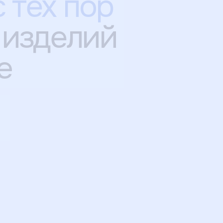
с тех пор
 изделий
e