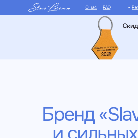
О нас
FAQ
Ре
Скид
Бренд «Slav
и сильных