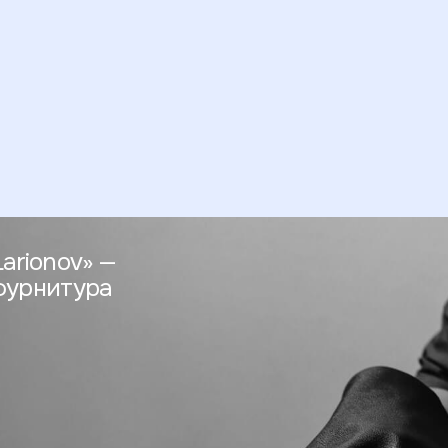
arionov» —
 фурнитура