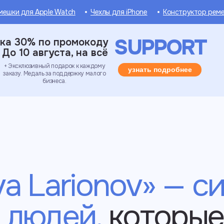
мешки для Apple Watch
Чехлы для iPhone
Конструктор рем
SUPPORT
ка 30% по промокоду
До 10 августа, на всё
+ Эксклюзивный подарок к каждому
узнать подробнее
заказу. Медаль за поддержку малого
бизнеса.
a Larionov‎» — 
 людей,
которые