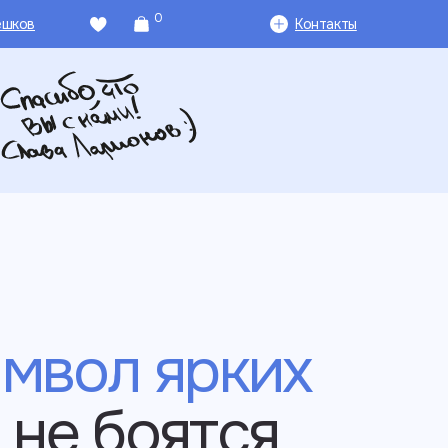
0
ешков
Контакты
символ ярких
 не боятся