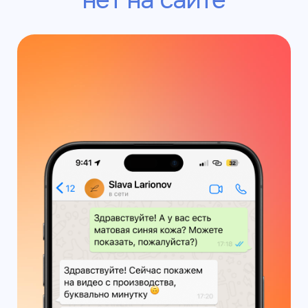
Узнать подробнее
Оплата на сайте
выпущенные в РФ
через Яндекс
После оплаты вам придёт чек
об оплате заказа на почту или в смс.
После мы подтвердим заказ
в WhatsApp, в Telegram или на почте.
Slava Larionov
Пользовательское