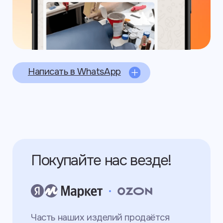
соглашение
Политика конфиденциальности
©2025 ИП Ларионов Вячеслав Владимирович
ИНН: 550517616144
г. Санкт-Петербург