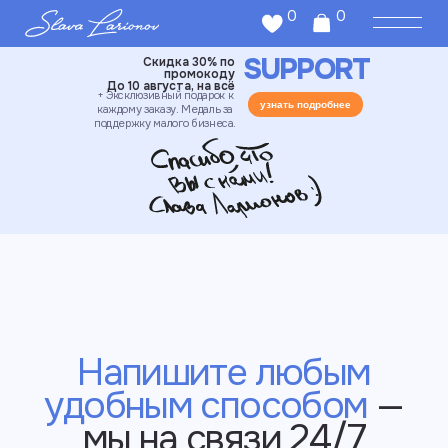
0
0
SUPPORT
Скидка 30% по
промокоду
До 10 августа, на всё
+ Эксклюзивный подарок к
узнать подробнее
каждому заказу. Медаль за
поддержку малого бизнеса.
Напишите любым
удобным способом
—
мы на связи 24/7
и точно не пропустим
сообщение