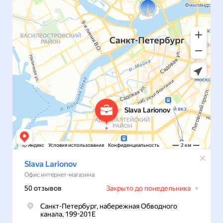
Яркие фото изделий,
вживую — ещё
красивей