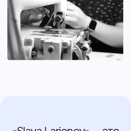
Нежная бархатистая
кожа из Италии
и Франции, которая
комфорта в носке
и приятна на ощупь