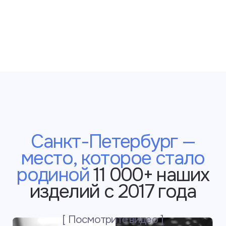
«Slava Larionov» — это
про стиль и удобство
на каждый день