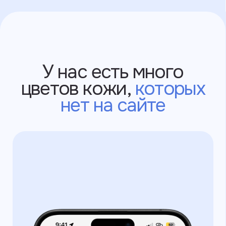
выпущенные в РФ
через Яндекс
После оплаты вам придёт чек
об оплате заказа на почту или в смс.
После мы подтвердим заказ
в WhatsApp, в Telegram или на почте.
Slava Larionov
Условия использования
Политика конфиденциальности
©2025 ИП Ларионов Вячеслав Владимирович
ИНН: 550517616144
г. Санкт-Петербург