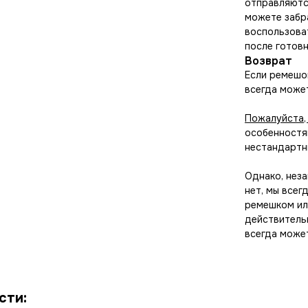
отправляются
можете забр
воспользова
после готовн
Возврат
Если ремешок
всегда может
Пожалуйста,
особенностям
нестандартны
Однако, неза
нет, мы всег
ремешком ил
действитель
всегда може
сти: