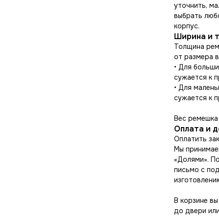
уточнить, ма
выбрать люб
корпус.
Ширина и 
Толщина рем
от размера в
• Для больши
сужается к п
• Для малень
сужается к п
Вес ремешка 
Оплата и 
Оплатить зак
Мы принимаем
«Долями». По
письмо с под
изготовлени
В корзине в
до двери или