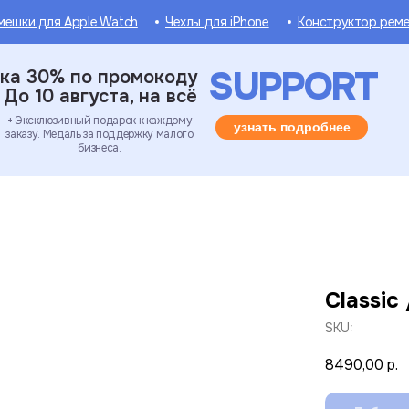
мешки для Apple Watch
Чехлы для iPhone
Конструктор рем
SUPPORT
ка 30% по промокоду
До 10 августа, на всё
+ Эксклюзивный подарок к каждому
узнать подробнее
заказу. Медаль за поддержку малого
бизнеса.
Classic 
SKU:
8490,00
р.