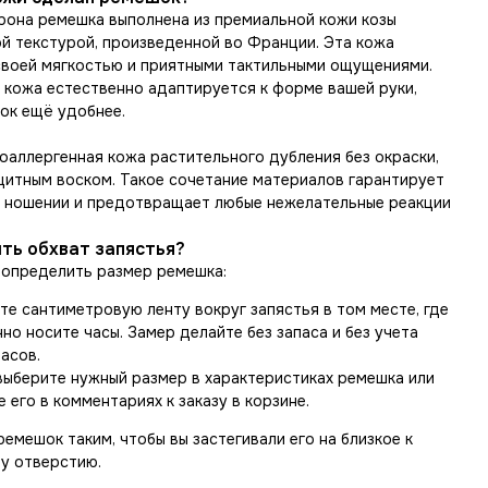
рона ремешка выполнена из премиальной кожи козы
ой текстурой, произведенной во Франции. Эта кожа
своей мягкостью и приятными тактильными ощущениями.
 кожа естественно адаптируется к форме вашей руки,
ок ещё удобнее.
оаллергенная кожа растительного дубления без окраски,
щитным воском. Такое сочетание материалов гарантирует
 ношении и предотвращает любые нежелательные реакции
ть обхват запястья?
 определить размер ремешка:
те сантиметровую ленту вокруг запястья в том месте, где
но носите часы. Замер делайте без запаса и без учета
асов.
выберите нужный размер в характеристиках ремешка или
 его в комментариях к заказу в корзине.
емешок таким, чтобы вы застегивали его на близкое к
у отверстию.