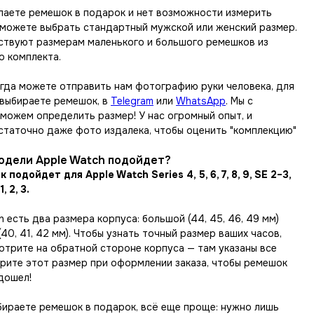
упаете ремешок в подарок и нет возможности измерить
ы можете выбрать стандартный мужской или женский размер.
ствуют размерам маленького и большого ремешков из
о комплекта.
егда можете отправить нам фотографию руки человека, для
 выбираете ремешок, в
Telegram
или
WhatsApp
. Мы с
можем определить размер! У нас огромный опыт, и
статочно даже фото издалека, чтобы оценить "комплекцию"
одели Apple Watch подойдет?
подойдет для Apple Watch Series 4, 5, 6, 7, 8, 9, SE 2−3,
1, 2, 3.
h есть два размера корпуса: большой (44, 45, 46, 49 мм)
(40, 41, 42 мм). Чтобы узнать точный размер ваших часов,
отрите на обратной стороне корпуса — там указаны все
ерите этот размер при оформлении заказа, чтобы ремешок
дошел!
бираете ремешок в подарок, всё еще проще: нужно лишь