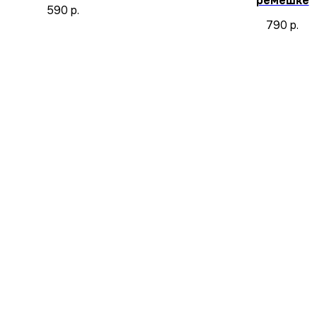
ремешке
590
р.
790
р.