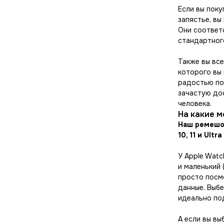
Если вы пок
запястье, в
Они соответ
стандартног
Также вы вс
которого вы
радостью по
зачастую до
человека.
На какие м
Наш ремешок 
10, 11 и Ultra 
У Apple Watc
и маленький 
просто посм
данные. Выб
идеально по
А если вы вы