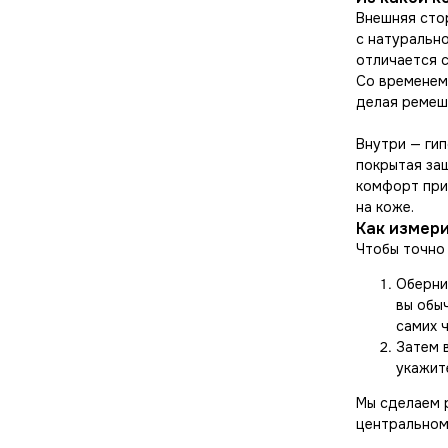
Внешняя сто
с натуральн
отличается 
Со временем
делая ремеш
Внутри — гип
покрытая за
комфорт при
на коже.
Как измери
Чтобы точно
Оберни
вы обыч
самих ч
Затем 
укажите
Мы сделаем р
центральном