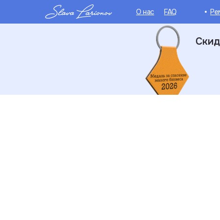
О нас
FAQ
Ре
Скид