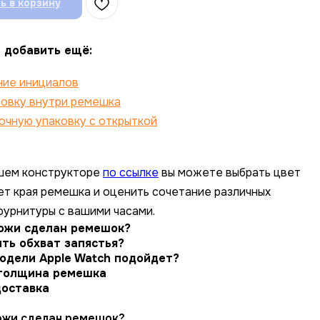
ь в корзину
 добавить ещё:
ние инициалов
ровку внутри ремешка
очную упаковку с открыткой
шем конструкторе
по ссылке
вы можете выбрать цвет
вет края ремешка и оценить сочетание различных
фурнитуры с вашими часами.
кожи сделан ремешок?
ть обхват запястья?
модели Apple Watch подойдет?
толщина ремешка
доставка
кожи сделан ремешок?