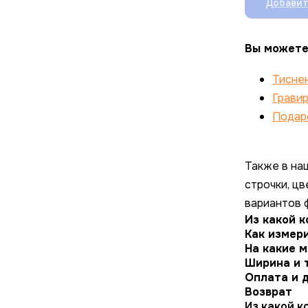
Добавит
Вы можете
Тисне
Грави
Подар
Также в на
строчки, ц
вариантов 
Из какой 
Как измери
На какие 
Ширина и 
Оплата и 
Возврат
Из какой 