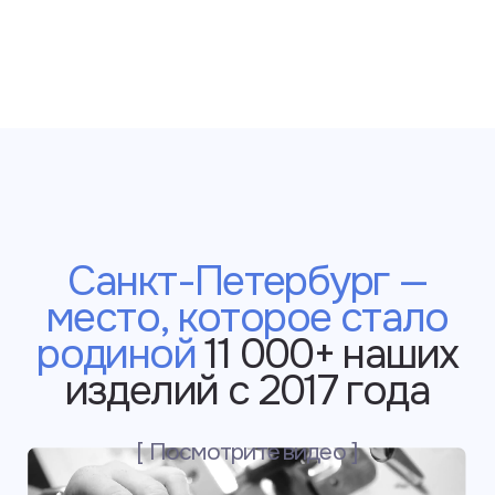
Нежная бархатистая
кожа из Италии
и Франции, которая
комфорта в носке
и приятна на ощупь