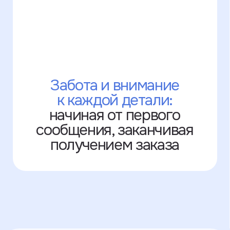
Узнать подробнее
Оплата на сайте
выпущенные в РФ
через Яндекс
После оплаты вам придёт чек
об оплате заказа на почту или в смс.
После мы подтвердим заказ
в WhatsApp, в Telegram или на почте.
Slava Larionov
Условия использования