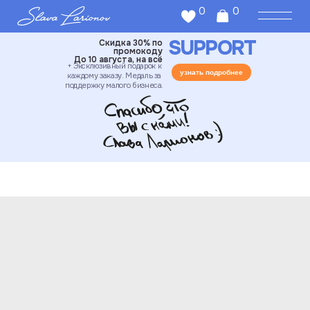
0
0
SUPPORT
Скидка 30% по
промокоду
До 10 августа, на всё
+ Эксклюзивный подарок к
узнать подробнее
каждому заказу. Медаль за
поддержку малого бизнеса.