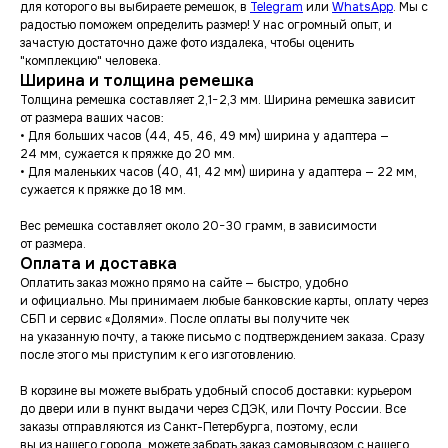
для которого вы выбираете ремешок, в
Telegram
или
WhatsApp
. Мы с
радостью поможем определить размер! У нас огромный опыт, и
зачастую достаточно даже фото издалека, чтобы оценить
"комплекцию" человека.
Ширина и толщина ремешка
Толщина ремешка составляет 2,1−2,3 мм. Ширина ремешка зависит
от размера ваших часов:
• Для больших часов (44, 45, 46, 49 мм) ширина у адаптера —
24 мм, сужается к пряжке до 20 мм.
• Для маленьких часов (40, 41, 42 мм) ширина у адаптера — 22 мм,
сужается к пряжке до 18 мм.
Вес ремешка составляет около 20−30 грамм, в зависимости
от размера.
Оплата и доставка
Оплатить заказ можно прямо на сайте — быстро, удобно
и официально. Мы принимаем любые банковские карты, оплату через
СБП и сервис «Долями». После оплаты вы получите чек
на указанную почту, а также письмо с подтверждением заказа. Сразу
после этого мы приступим к его изготовлению.
В корзине вы можете выбрать удобный способ доставки: курьером
до двери или в пункт выдачи через СДЭК, или Почту России. Все
заказы отправляются из Санкт-Петербурга, поэтому, если
вы из нашего города, можете забрать заказ самовывозом с нашего