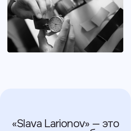
Стальная фурнитура
и ударопрочная основа,
которые
защищают
гаджеты от падений