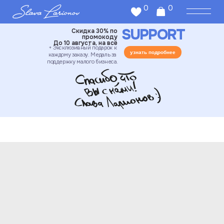
0
0
SUPPORT
Скидка 30% по
промокоду
До 10 августа, на всё
+ Эксклюзивный подарок к
узнать подробнее
каждому заказу. Медаль за
поддержку малого бизнеса.