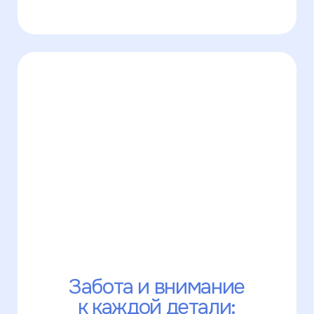
Покупайте нас везде!
Часть наших изделий продаётся
на маркетплейсах. Там нельзя
выбрать опции с кастомизацией, зато
можно использовать бонусы и скидки
от Озона и Яндекс.Маркета.
Узнать подробнее
Оплата на сайте