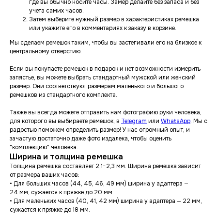
где вы обычно носите часы. Замер делайте без запаса и без
учета самих часов.
Затем выберите нужный размер в характеристиках ремешка
или укажите его в комментариях к заказу в корзине.
Мы сделаем ремешок таким, чтобы вы застегивали его на близкое к
центральному отверстию.
Если вы покупаете ремешок в подарок и нет возможности измерить
запястье, вы можете выбрать стандартный мужской или женский
размер. Они соответствуют размерам маленького и большого
ремешков из стандартного комплекта.
Также вы всегда можете отправить нам фотографию руки человека,
для которого вы выбираете ремешок, в
Telegram
или
WhatsApp
. Мы с
радостью поможем определить размер! У нас огромный опыт, и
зачастую достаточно даже фото издалека, чтобы оценить
"комплекцию" человека.
Ширина и толщина ремешка
Толщина ремешка составляет 2,1−2,3 мм. Ширина ремешка зависит
от размера ваших часов:
• Для больших часов (44, 45, 46, 49 мм) ширина у адаптера —
24 мм, сужается к пряжке до 20 мм.
• Для маленьких часов (40, 41, 42 мм) ширина у адаптера — 22 мм,
сужается к пряжке до 18 мм.