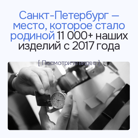
Нежная бархатистая
кожа из Италии
и Франции, которая
комфорта в носке
и приятна на ощупь