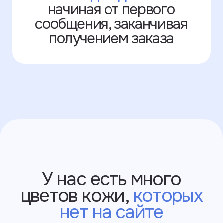
выпущенные в РФ
через Яндекс
После оплаты вам придёт чек
об оплате заказа на почту или в смс.
После мы подтвердим заказ
в WhatsApp, в Telegram или на почте.
Slava Larionov
Условия использования
Политика конфиденциальности
©2025 ИП Ларионов Вячеслав Владимирович
ИНН: 550517616144
г. Санкт-Петербург