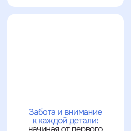
Покупайте нас везде!
Часть наших изделий продаётся
на маркетплейсах. Там нельзя
выбрать опции с кастомизацией, зато
можно использовать бонусы и скидки
от Озона и Яндекс.Маркета.
Узнать подробнее
Оплата на сайте