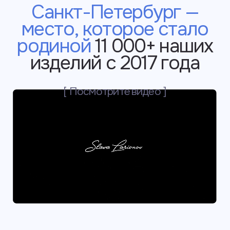
Нежная бархатистая
кожа из Италии
и Франции, которая
комфорта в носке
и приятна на ощупь