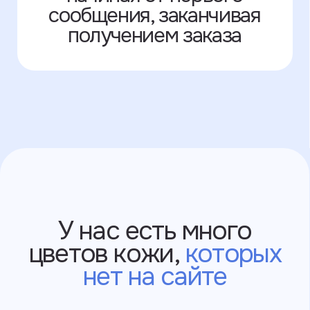
выпущенные в РФ
через Яндекс
После оплаты вам придёт чек
об оплате заказа на почту или в смс.
После мы подтвердим заказ
в WhatsApp, в Telegram или на почте.
Slava Larionov
Условия использования
Политика конфиденциальности
©2025 ИП Ларионов Вячеслав Владимирович
ИНН: 550517616144
г. Санкт-Петербург