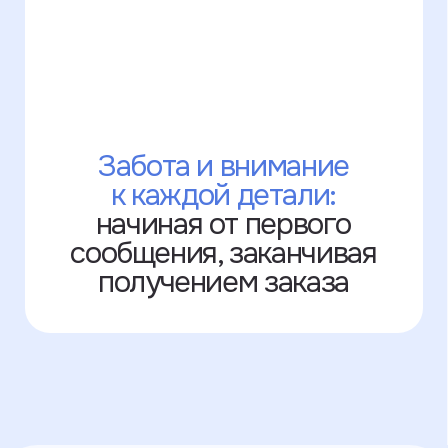
Узнать подробнее
Оплата на сайте
выпущенные в РФ
через Яндекс
После оплаты вам придёт чек
об оплате заказа на почту или в смс.
После мы подтвердим заказ
в WhatsApp, в Telegram или на почте.
Slava Larionov
Условия использования