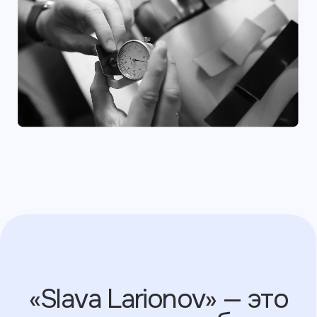
Стальная фурнитура
и ударопрочная основа,
которые
защищают
гаджеты от падений