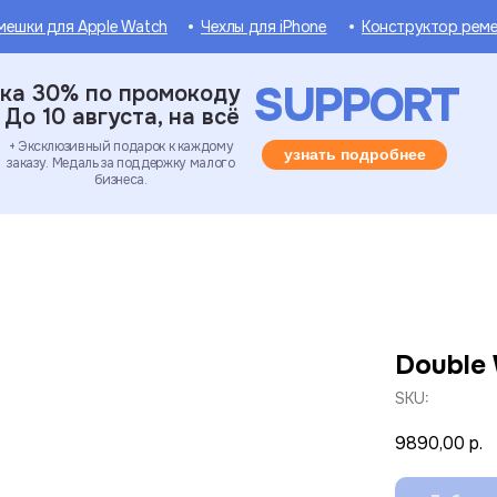
мешки для Apple Watch
Чехлы для iPhone
Конструктор рем
SUPPORT
ка 30% по промокоду
До 10 августа, на всё
+ Эксклюзивный подарок к каждому
узнать подробнее
заказу. Медаль за поддержку малого
бизнеса.
Double 
SKU:
9890,00
р.