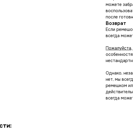
можете забр
воспользова
после готовн
Возврат
Если ремешок
всегда может
Пожалуйста,
особенностям
нестандартны
Однако, неза
нет, мы всег
ремешком ил
действитель
всегда може
сти: