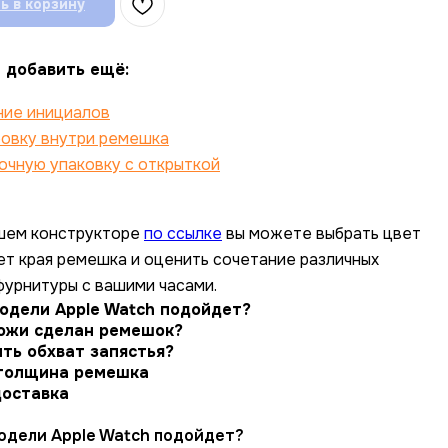
ь в корзину
 добавить ещё:
ние инициалов
ровку внутри ремешка
очную упаковку с открыткой
шем конструкторе
по ссылке
вы можете выбрать цвет
вет края ремешка и оценить сочетание различных
фурнитуры с вашими часами.
модели Apple Watch подойдет?
кожи сделан ремешок?
ть обхват запястья?
толщина ремешка
доставка
одели Apple Watch подойдет?