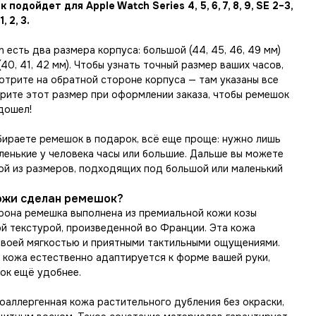
подойдет для Apple Watch Series 4, 5, 6, 7, 8, 9, SE 2−3,
1, 2, 3.
h есть два размера корпуса: большой (44, 45, 46, 49 мм)
(40, 41, 42 мм). Чтобы узнать точный размер ваших часов,
отрите на обратной стороне корпуса — там указаны все
ерите этот размер при оформлении заказа, чтобы ремешок
дошел!
бираете ремешок в подарок, всё еще проще: нужно лишь
ленькие у человека часы или большие. Дальше вы можете
ой из размеров, подходящих под большой или маленький
кожи сделан ремешок?
рона ремешка выполнена из премиальной кожи козы
ой текстурой, произведенной во Франции. Эта кожа
своей мягкостью и приятными тактильными ощущениями.
 кожа естественно адаптируется к форме вашей руки,
ок ещё удобнее.
оаллергенная кожа растительного дубления без окраски,