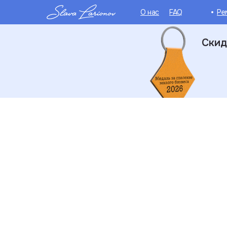
О нас
FAQ
Ре
Скид