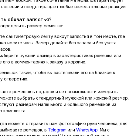
щитным воском. Такое сочетание материалов гарантирует
 ношении и предотвращает любые нежелательные реакции
ть обхват запястья?
 определить размер ремешка:
те сантиметровую ленту вокруг запястья в том месте, где
но носите часы. Замер делайте без запаса и без учета
асов.
выберите нужный размер в характеристиках ремешка или
 его в комментариях к заказу в корзине.
емешок таким, чтобы вы застегивали его на близкое к
у отверстию.
упаете ремешок в подарок и нет возможности измерить
ы можете выбрать стандартный мужской или женский размер.
ствуют размерам маленького и большого ремешков из
о комплекта.
егда можете отправить нам фотографию руки человека, для
 выбираете ремешок, в
Telegram
или
WhatsApp
. Мы с