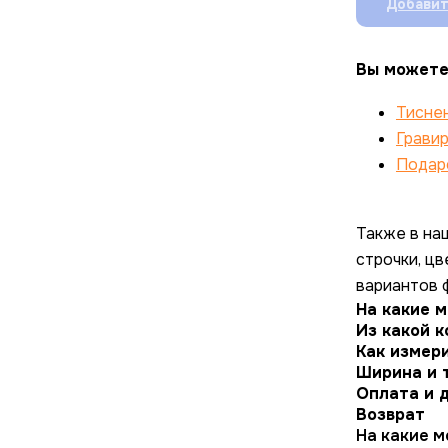
Добавит
Вы можете
Тисне
Грави
Подар
Также в на
строчки, ц
вариантов 
На какие 
Из какой 
Как измери
Ширина и 
Оплата и 
Возврат
На какие м