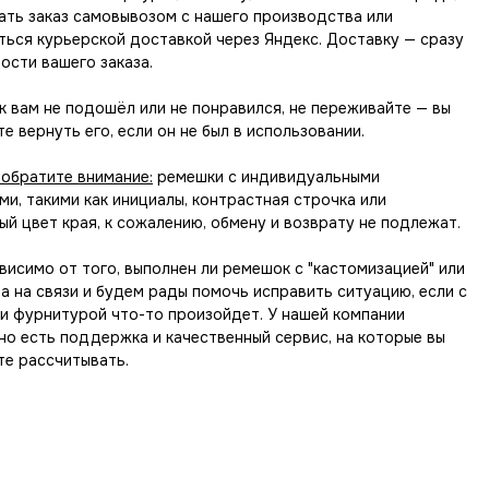
ать заказ самовывозом с нашего производства или
ться курьерской доставкой через Яндекс. Доставку — сразу
ости вашего заказа.
 вам не подошёл или не понравился, не переживайте — вы
е вернуть его, если он не был в использовании.
 обратите внимание:
ремешки с индивидуальными
и, такими как инициалы, контрастная строчка или
й цвет края, к сожалению, обмену и возврату не подлежат.
висимо от того, выполнен ли ремешок с "кастомизацией" или
да на связи и будем рады помочь исправить ситуацию, если с
и фурнитурой что-то произойдет. У нашей компании
но есть поддержка и качественный сервис, на которые вы
те рассчитывать.