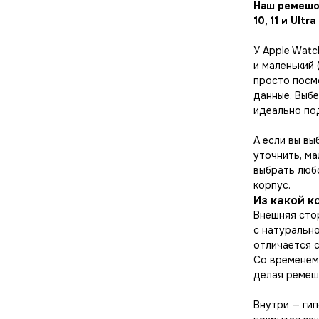
Наш ремешок 
10, 11 и Ultra 
У Apple Watc
и маленький 
просто посм
данные. Выб
идеально по
А если вы вы
уточнить, ма
выбрать люб
корпус.
Из какой 
Внешняя сто
с натуральн
отличается 
Со временем
делая ремеш
Внутри — гип