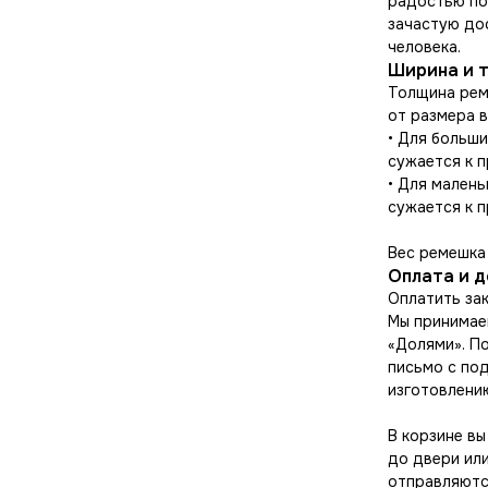
радостью по
зачастую до
человека.
Ширина и 
Толщина рем
от размера в
• Для больши
сужается к п
• Для малень
сужается к п
Вес ремешка 
Оплата и 
Оплатить зак
Мы принимаем
«Долями». По
письмо с под
изготовлени
В корзине в
до двери или
отправляются