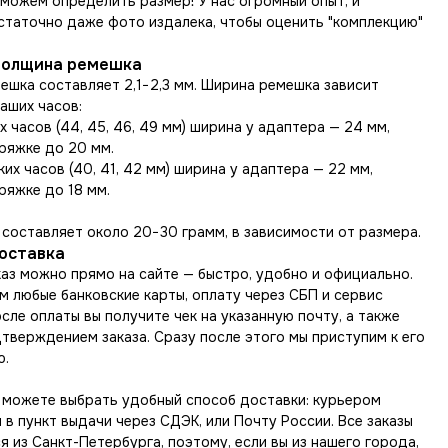
можем определить размер! У нас огромный опыт, и
статочно даже фото издалека, чтобы оценить "комплекцию"
толщина ремешка
ешка составляет 2,1−2,3 мм. Ширина ремешка зависит
аших часов:
х часов (44, 45, 46, 49 мм) ширина у адаптера — 24 мм,
ряжке до 20 мм.
ких часов (40, 41, 42 мм) ширина у адаптера — 22 мм,
ряжке до 18 мм.
составляет около 20−30 грамм, в зависимости от размера.
доставка
аз можно прямо на сайте — быстро, удобно и официально.
 любые банковские карты, оплату через СБП и сервис
сле оплаты вы получите чек на указанную почту, а также
тверждением заказа. Сразу после этого мы приступим к его
ю.
ы можете выбрать удобный способ доставки: курьером
 в пункт выдачи через СДЭК, или Почту России. Все заказы
 из Санкт-Петербурга, поэтому, если вы из нашего города,