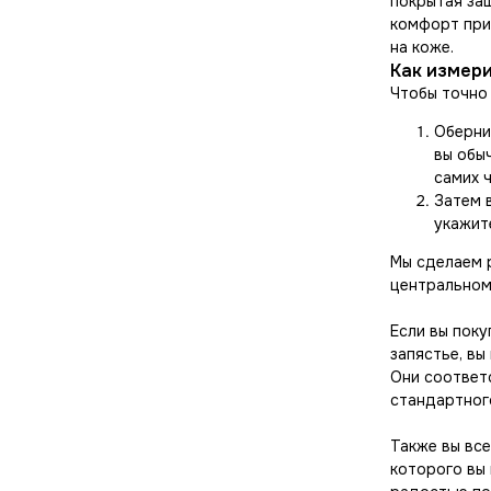
покрытая за
комфорт при
на коже.
Как измери
Чтобы точно
Оберни
вы обыч
самих ч
Затем 
укажите
Мы сделаем р
центральном
Если вы пок
запястье, в
Они соответ
стандартног
Также вы вс
которого вы